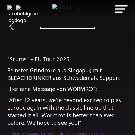
WORMROT
Zum
Inhalt
BLEACHDRINKER - LEIDEN
springen
METAL
PUNK ROCK
"Scums" – EU Tour 2025
Feinster Grindcore aus Singapur, mit
BLEACHDRINKER aus Schweden als Support.
Hier eine Message von WORMROT:
“After 12 years, we’re beyond excited to play
Europe again with the classic line-up that
started it all. Wormrot is better than ever
before. We hope to see you!”
https://www.facebook.com/wormrot/