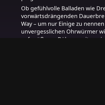
Ob gefühlvolle Balladen wie Dr
vorwärtsdrängenden Dauerbre
Way – um nur Einige zu nennen 
unvergesslichen Ohrwürmer wie
auf größeren Bühnen mit zwei z
https://www.the-chain-fleetwo