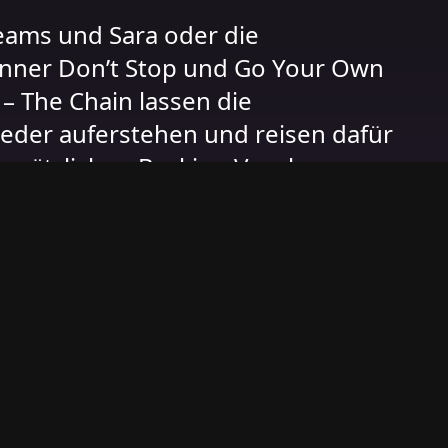
eams und Sara oder die
nner Don’t Stop und Go Your Own
– The Chain lassen die
der auferstehen und reisen dafür
usätzlichen Backing Vocals an.
od-cover.de