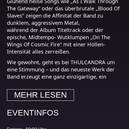
Glühend heiße Songs wie „As I Walk Through
The Gateway“ oder das überbrutale „Blood Of
Slaves“ zeigen die Affinität der Band zu
dunklem, aggressivem Metal,
während der Album Titeltrack oder der
epische, Midtempo- Wutklumpen „On The
Wings Of Cosmic Fire“ mit einer Höllen-
Intensität alles zerreißen.
Wie gewohnt, geht es bei THULCANDRA um
eine Stimmung – und das neueste Werk der
Band erzeugt eine ganz einzigartige, ein
ausgeprägtes „Gefühl“, das deutlich zum Old-
School tendiert, jedoch ohne das müde
MEHR LESEN
Drumherum.
https://www.facebook.com/ThulcandraMetal/
EVENTINFOS
https://www.facebook.com/nephylim.band