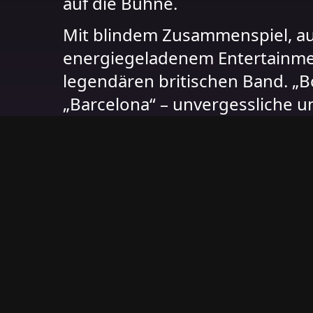
auf die Bühne.
Mit blindem Zusammenspiel, a
energiegeladenem Entertainmen
legendären britischen Band. „Bo
„Barcelona“ – unvergessliche u
noch jedes Publikum begeister
https://www.queenmayrock.de
LINK