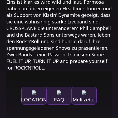
Eins ist klar, es wird wild und laut. Formosa
haben auf ihren eigenen Headliner Touren und
als Support von Kissin‘ Dynamite gezeigt, dass
sie eine wahnsinnig starke Liveband sind.
CROSSPLANE die unteranderem Phil Campbell
and the Bastard Sons unterwegs waren, leben
den Rock’n’Roll und sind hunrig daruf ihre
spannungsgeladenen Shows zu präsentieren.
Zwei Bands – eine Passion. In diesem Sinne:
FUEL IT UP, TURN IT UP and prepare yourself
for ROCK’N’ROLL.
Als Support sind Veltvet Rush aus Hamburg
dabei: eine einzigartigen Mischung aus
Hardrock, Soul und Southern Rock Elementen
inspiriert vom 70s Rock Sound.
LOCATION
FAQ
Muttizettel
https://www.facebook.com/Formosa.Band
https://www.facebook.com/crossplane.band