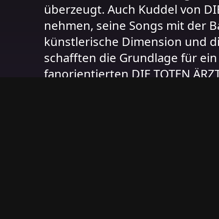
überzeugt. Auch Kuddel von DIE
nehmen, seine Songs mit der Ba
künstlerische Dimension und d
schafften die Grundlage für ei
fanorientierten DIE TOTEN ÄRZT
https://www.dietotenaerzte.de
https://www.fuxxmusik.de/
https://www.instagram.com/twa